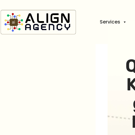
Skip
to
content
Services
Q
K