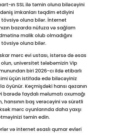
rt-ın SSL ilə təmin oluna biləcəyini
dəniş imkanları təqdim etdiyini
övsiyə oluna bilər. İnternet
ınızın bazarda nüfuza və sağlam
idmətinə malik olub olmadığını
tövsiyə oluna bilər.
skar mərc evi ustası, istərsə də əsas
olun, universitet tələbəmizin Vip
unundan biri 2026-cı ildə etibarlı
mi üçün istifadə edə biləcəyiniz
la öyünür. Keçmişdəki hansı qəzanın
yi barədə faydalı məlumatı oxumağı
, hansının baş verəcəyini və sürətli
üksək mərc oyunlarında daha yaxşı
tməyinizi təmin edin.
ər və internet əsaslı qumar evləri