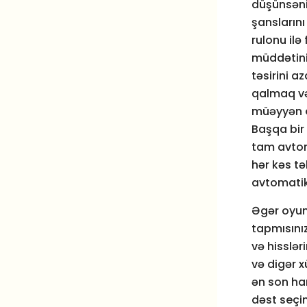
düşünsəni
şanslarını
rulonu il
müddətini
təsirini a
qalmaq və
müəyyən ç
Başqa bir
tam avtom
hər kəs tə
avtomatik
Əgər oyun
tapmısını
və hisslər
və digər x
ən son ha
dəst seçi