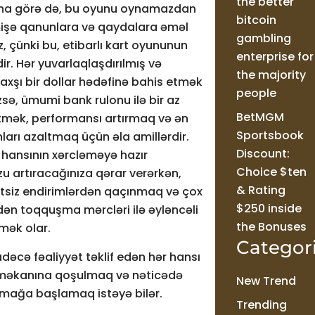
the better
Buna görə də, bu oyunu oynamazdan
bitcoin
işə qanunlara və qaydalara əməl
gambling
z, çünki bu, etibarlı kart oyununun
enterprise for
ir. Hər yuvarlaqlaşdırılmış və
the majority
axşı bir dollar hədəfinə bahis etmək
people
izsə, ümumi bank rulonu ilə bir az
BetMGM
etmək, performansı artırmaq və ən
Sportsbook
ları azaltmaq üçün əla amillərdir.
Discount:
 hansının xərcləməyə hazır
Choice $ten
u artıracağınıza qərar verərkən,
& Rating
tsiz endirimlərdən qaçınmaq və çox
$250 inside
dən toqquşma mərcləri ilə əyləncəli
the Bonuses
mək olar.
Categor
adəcə fəaliyyət təklif edən hər hansı
 məkanına qoşulmaq və nəticədə
New Trend
mağa başlamaq istəyə bilər.
Trending