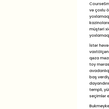
CourseSma
və çoxlu ö
yoxlamaq t
kazinolar
müştəri x
yoxlamaq 
İstər həvə
vaxtölçən 
qəza məzm
toy mərasi
avadanlıq
baş verdi
dayandırın
templi, y
seçimlər e
Bukmeykerl