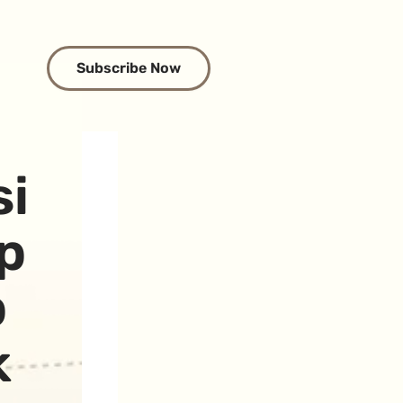
Subscribe Now
i
ip
p
k