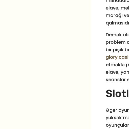
məhdudla
əlavə, məh
marağı və
qalmasıdı
Demək ola
problem o
bir pişik 
glory cas
etməklə pr
əlavə, ya
seanslar 
Slot
Əgər oyunl
yüksək mə
oyunçular 