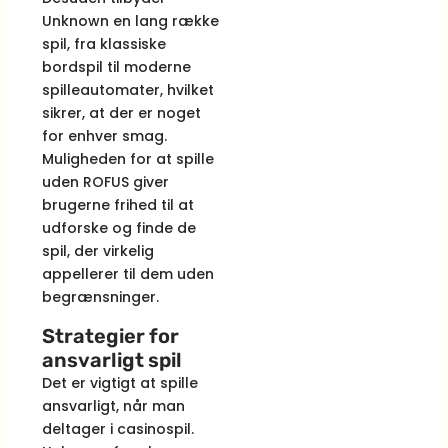
Unknown en lang række
spil, fra klassiske
bordspil til moderne
spilleautomater, hvilket
sikrer, at der er noget
for enhver smag.
Muligheden for at spille
uden ROFUS giver
brugerne frihed til at
udforske og finde de
spil, der virkelig
appellerer til dem uden
begrænsninger.
Strategier for
ansvarligt spil
Det er vigtigt at spille
ansvarligt, når man
deltager i casinospil.