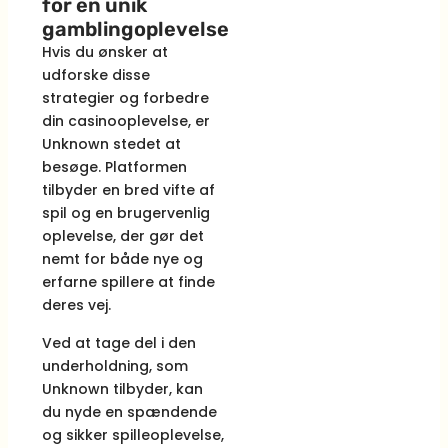
for en unik
gamblingoplevelse
Hvis du ønsker at
udforske disse
strategier og forbedre
din casinooplevelse, er
Unknown stedet at
besøge. Platformen
tilbyder en bred vifte af
spil og en brugervenlig
oplevelse, der gør det
nemt for både nye og
erfarne spillere at finde
deres vej.
Ved at tage del i den
underholdning, som
Unknown tilbyder, kan
du nyde en spændende
og sikker spilleoplevelse,