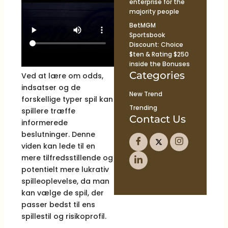
enterprise for the
majority people
BetMGM
Sportsbook
Discount: Choice
$ten & Rating $250
inside the Bonuses
Categories
Ved at lære om odds,
indsatser og de
New Trend
forskellige typer spil kan
Trending
spillere træffe
Contact Us
informerede
beslutninger. Denne
viden kan lede til en
mere tilfredsstillende og
potentielt mere lukrativ
spilleoplevelse, da man
kan vælge de spil, der
passer bedst til ens
spillestil og risikoprofil.