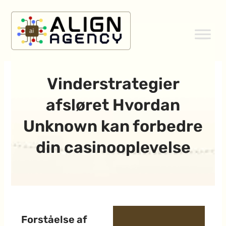
Skip
to
content
Vinderstrategier
afsløret Hvordan
Unknown kan forbedre
din casinooplevelse
Forståelse af